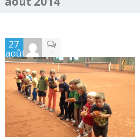
août 2014
27
août
-
2014