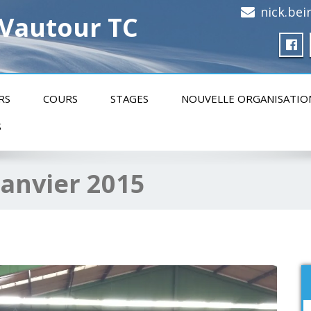
nick.be
 Vautour TC
RS
COURS
STAGES
NOUVELLE ORGANISATIO
S
janvier 2015