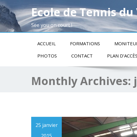
Ecole de Tennis du
See you on court !
ACCUEIL
FORMATIONS
MONITEU
PHOTOS
CONTACT
PLAN D’ACCÈ
Monthly Archives:
25 janvier
2015