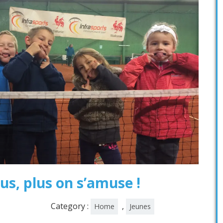
ous, plus on s’amuse !
Category :
,
Home
Jeunes