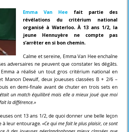
Emma Van Hee
fait partie des
révélations du critérium national
organisé à Waterloo. À 13 ans 1/2, la
jeune Hennuyère ne compte pas
s’arrêter en si bon chemin.
Calme et sereine, Emma Van Hee enchaîne
ses adversaires ne peuvent que constater les dégâts.
mma a réalisé un tout gros critérium national en
 et Manon Dewulf, deux joueuses classées B + 2/6 –
uis en demi-finale avant de chuter en trois sets en
était un match équilibré mais elle a mieux joué que moi
fait la différence.»
ueuses ont 13 ans 1/2, de quoi donner une belle leçon
e à leur entourage.
«Ce qui me fait le plus plaisir, ce sont
ace à des joueuses néerlandophones mieux classées que