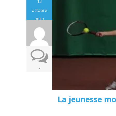
13
octobre
2012
-
La jeunesse mo