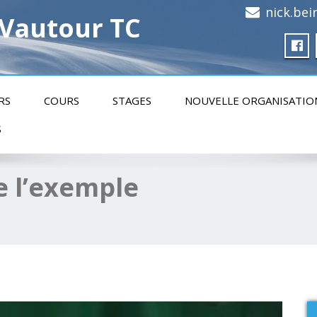
nick.be
 Vautour TC
RS
COURS
STAGES
NOUVELLE ORGANISATIO
S
e l’exemple