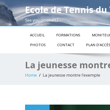
Ecole de Tennis du
See you on court !
ACCUEIL
FORMATIONS
MONITEU
PHOTOS
CONTACT
PLAN D’ACCÈ
La jeunesse montr
Home
La jeunesse montre l’exemple