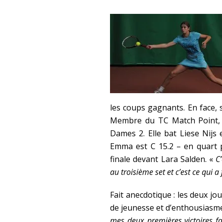
les coups gagnants. En face, 
Membre du TC Match Point, E
Dames 2. Elle bat Liese Nijs
Emma est C 15.2 – en quart p
finale devant Lara Salden. «
C’
au troisième set et c’est ce qui a 
Fait anecdotique : les deux jo
de jeunesse et d’enthousiasm
mes deux premières victoires f