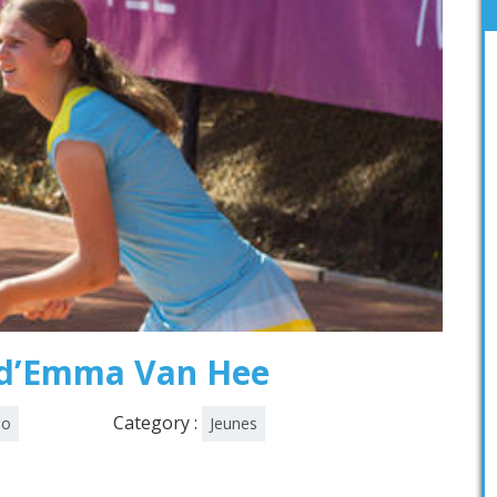
 d’Emma Van Hee
Category :
go
Jeunes