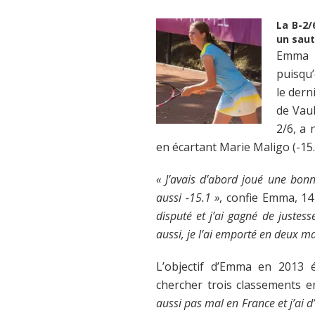
La B-2/
un saut
Emma V
puisqu’
le dern
de Vaul
2/6, a
en écartant Marie Maligo (-15.
« J’avais d’abord joué une bonn
aussi -15.1 »
, confie Emma, 14
disputé et j’ai gagné de justess
aussi, je l’ai emporté en deux m
L’objectif d’Emma en 2013 é
chercher trois classements e
aussi pas mal en France et j’ai d