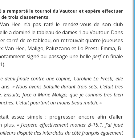
6 a remporté le tournoi du Vautour et espère effectuer
 de trois classements.
an Hee n’a pas raté le rendez-vous de son club
elle a dominé le tableau de dames 1 au Vautour. Dans
ier carré de ce tableau, on retrouvait quatre joueuses
x: Van Hee, Maligo, Paluzzano et Lo Presti. Emma, B-
 notamment signé au passage une belle
perf
en finale
1).
e demi-finale contre une copine, Caroline Lo Presti, elle
 ans.
« Nous avons bataillé durant trois sets. C’était très
e. Ensuite, face à Marie Maligo, que je connais très bien
anches. C’était pourtant un moins beau match. »
tait assez simple : progresser encore afin d’aller
n plus.
« J’espère effectivement monter B-15.1. J’ai joué
’ailleurs disputé des interclubs du côté français également