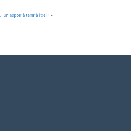
, un espoir à tenir à l’oeil !
»