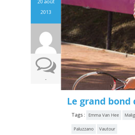
20 août
2013
-
Le grand bond
Tags :
Emma Van Hee
Mali
Paluzzano
Vautour