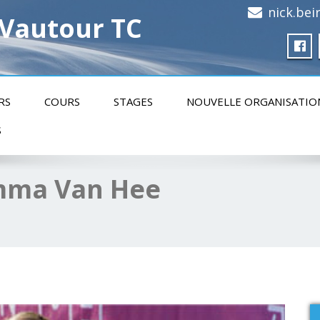
nick.be
 Vautour TC
RS
COURS
STAGES
NOUVELLE ORGANISATIO
S
Emma Van Hee