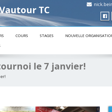
nick.be
 Vautour TC
RS
COURS
STAGES
NOUVELLE ORGANISATIO
S
ournoi le 7 janvier!
er!