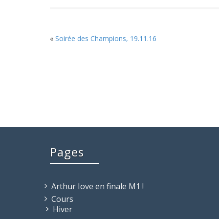
«
Soirée des Champions, 19.11.16
Pages
Arthur Iove en finale M1 !
Cours
Hiver