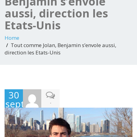
Benjamin s’envole
aussi, direction les
Etats-Unis
Home
Tout comme Jolan, Benjamin s’envole aussi,
direction les Etats-Unis
30
septembre
-
2013