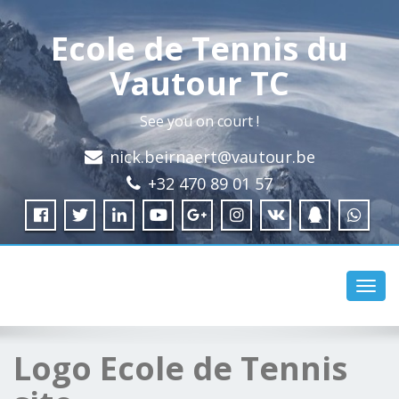
Ecole de Tennis du
Vautour TC
See you on court !
nick.beirnaert@vautour.be
+32 470 89 01 57
Toggl
navig
Logo Ecole de Tennis